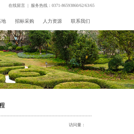
在线留言
| 服务热线：
0371-86593860
/
62
/
63
/
65
基地
招标采购
人力资源
联系我们
程
访问量：