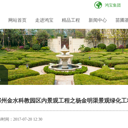
鸿宝集团
网站首页
走进鸿宝
精品工程
新闻中心
苗圃
企业简介
房地产景观工程
鸿宝资讯
园容园貌
合作理念
人才理念
联系方式
组织架构
市政景观工程
销售信息
招标信息
招贤纳士
在线留言
文化理念
庭院景观工程
采购信息
资质荣誉
其它项目工程
郑州金水科教园区内景观工程之杨金明渠景观绿化工
布时间：
2017-07-20 12:30